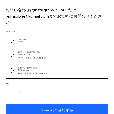
お問い合わせはinstagramのDMまたは
reikagibier@gmail.comまでお気軽にお問合せくださ
い。
料金オプション
1回限りの購入
￥6,000
業務用ペット鹿肉毎月購入プラン
定期購入で１０％OFF
￥5,400
1か月ごと キャンセルされるまで
業務用ペット鹿肉2か月ごと
定期購入で10%OFF
￥5,400
2か月ごと キャンセルされるまで
数量
カートに追加する